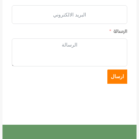
الرسالة
ارسال
Within 24 hours response guartanteed, because it’s all about
pride – Saudi Carts