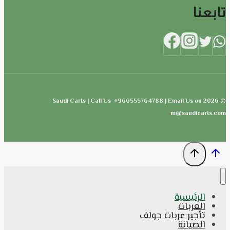
تابعنا
© 2026 Saudi Carts | Call Us +966555764788 | Email Us on
m@saudicarts.com
الرئيسية
العربات
تأجير عربات جولف
الصيانة